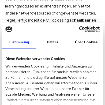
learningmodules en examentrainingen, en niet tot
andere netwerkresources of ongewenste websites.
Tegelijkertijd moest de ICT-oplossing
schaalbaar en
duurzaam
zijn: oude laptops langer inzetbaar maken en
nieuwe apparaten alleen aanschaffen wanneer dat echt
nodig is.
Zustimmung
Details
Über Cookies
De oplossing: IGEL OS en T4Change
Diese Webseite verwendet Cookies
Kluijtmans, die zelf ervaring heeft als docent in het
Wir verwenden Cookies, um Inhalte und Anzeigen zu
personalisieren, Funktionen für soziale Medien anbieten
basisonderwijs, voortgezet onderwijs en mbo, en als
zu können und die Zugriffe auf unsere Website zu
NT2-docent, ontving lovende reacties op het
analysieren. Außerdem geben wir Informationen zu Ihrer
voorgestelde projectplan van Marc de Lyon. Er werd
Verwendung unserer Website an unsere Partner für
gekozen voor eenvoud en gemak. Het idee: terug naar
soziale Medien, Werbung und Analysen weiter. Unsere
Partner führen diese Informationen möglicherweise mit
het oude terminalconcept. Een cursist zet een laptop