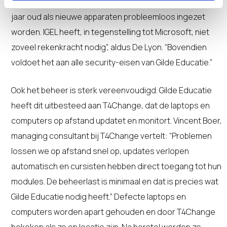
“Dankzij IGEL OS kunnen zowel oudere laptops van acht
jaar oud als nieuwe apparaten probleemloos ingezet
worden. IGEL heeft, in tegenstelling tot Microsoft, niet
zoveel rekenkracht nodig”, aldus De Lyon. “Bovendien
voldoet het aan alle security-eisen van Gilde Educatie.”
Ook het beheer is sterk vereenvoudigd. Gilde Educatie
heeft dit uitbesteed aan T4Change, dat de laptops en
computers op afstand updatet en monitort. Vincent Boer,
managing consultant bij T4Change vertelt: “Problemen
lossen we op afstand snel op, updates verlopen
automatisch en cursisten hebben direct toegang tot hun
modules. De beheerlast is minimaal en dat is precies wat
Gilde Educatie nodig heeft.” Defecte laptops en
computers worden apart gehouden en door T4Change
bekeken als ze op locatie zijn. Na herstel worden ze