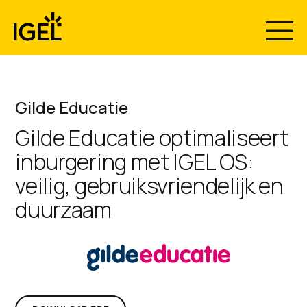
Skip
to
content
Gilde Educatie
Gilde Educatie optimaliseert
inburgering met IGEL OS:
veilig, gebruiksvriendelijk en
duurzaam