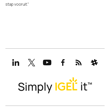
stap vooruit.”
LinkedIn
X
YouTube
Facebook
RSS
Slack
(formerly
Twitter)