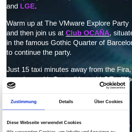
and
LGE
.
Warm up at The VMware Explore Party
and then join us at
Club OCAÑA
, situa
in the famous Gothic Quarter of Barcelo
to continue the party.
Just 15 taxi minutes away from the Fira,
we, along with ControlUp and LGE will b
your hosts at what promises to be a
D
azzling EUC Afterparty
and night to
Zustimmung
Details
Über Cookies
remember.
Diese Webseite verwendet Cookies
Have some drinks, relax, or throw some
Wir verwenden Cookies, um Inhalte und Anzeigen zu