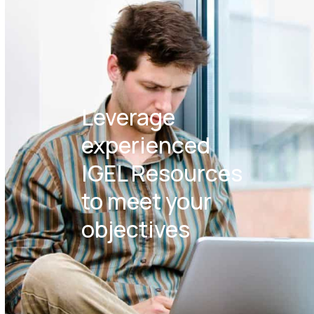
Leverage
experienced
IGEL Resources
to meet your
objectives