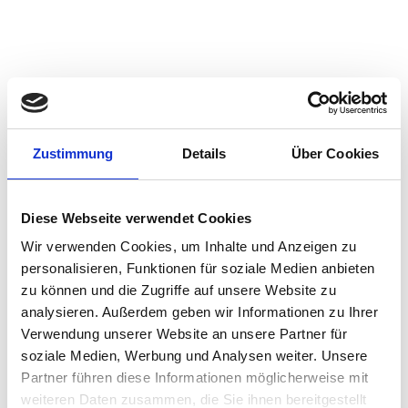
TRM Services
The TRM service is a subscription based renewable
offering that generally runs for a period of twelve
months. Your TRM will work with the project sponsor,
Zustimmung
Details
Über Cookies
project and business stakeholders and key
operational personnel within the organization to
accelerate early phases of adoption and guide
Diese Webseite verwendet Cookies
integration into daily operations. The TRM is a pro-
Wir verwenden Cookies, um Inhalte und Anzeigen zu
active service which works closely with the IGEL
personalisieren, Funktionen für soziale Medien anbieten
support and consulting teams. While working in
zu können und die Zugriffe auf unsere Website zu
conjunction with these teams, it is not a substitute for
the services offered by them.
analysieren. Außerdem geben wir Informationen zu Ihrer
Verwendung unserer Website an unsere Partner für
soziale Medien, Werbung und Analysen weiter. Unsere
Partner führen diese Informationen möglicherweise mit
weiteren Daten zusammen, die Sie ihnen bereitgestellt