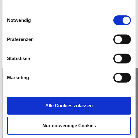
TRMs are intended to provide a bridge between
haben oder die sie im Rahmen Ihrer Nutzung der Dienste
customer’s business requirements and the
gesammelt haben.
Einwilligungsauswahl
functionality of IGEL products. They have the necessary
Notwendig
technical expertise and business acumen to align your
product usage with best practices.
Präferenzen
Statistiken
Marketing
Alle Cookies zulassen
Datasheet
Find out more
Nur notwendige Cookies