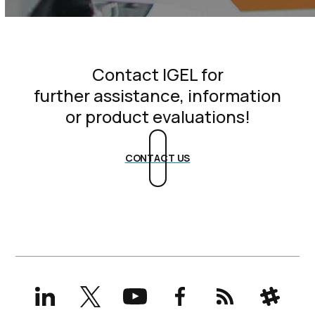
Contact IGEL for
further assistance, information
or product evaluations!
CONTACT US
LinkedIn
X
YouTube
Facebook
RSS
Slack
(formerly
Twitter)