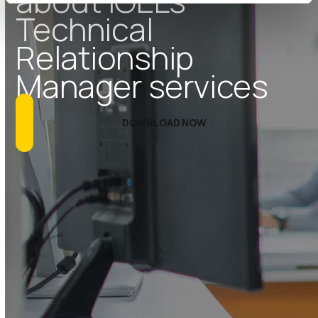
about IGEL’s
Technical
Relationship
Manager services
DOWNLOAD NOW