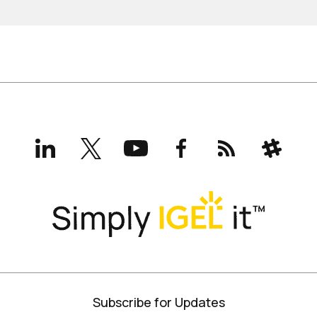
LinkedIn
X
YouTube
Facebook
RSS
Slack
(formerly
Twitter)
Subscribe for Updates