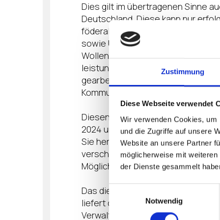
Dies gilt im übertragenen Sinne auc
Deutschland. Diese kann nur erfol
föderalen Strukturen hinweg fläc
sowie Unternehmen, aber auch di
Wollen Bund, Länder und Kommunen d
leistungsfähiges Team zu formen,
Zustimmung
gearbeitet wird. Der Umsetzungs
Kommunalpaktes sind hier Signale i
Diese Webseite verwendet 
Diesen vom sportlichen Ehrgeiz ge
Wir verwenden Cookies, um I
2024 unter dem Motto: „Schneller,
und die Zugriffe auf unsere 
Sie herzlich ein, Teil dieser „Bew
Website an unsere Partner fü
verschiedene Side-Events bieten 
möglicherweise mit weiteren
Möglichkeiten, Netzwerke zu knüp
der Dienste gesammelt habe
Das diesjährige Partnerland Dänem
Einwilligungsauswahl
Notwendig
liefert dabei vielfältige Impulse,
Verwaltung in Deutschland zu ver