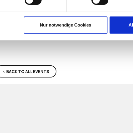
äner und vor allem … GEMEINSAM!
Nur notwendige Cookies
A
< BACK TO ALL EVENTS