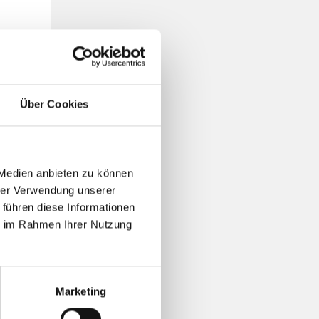
Über Cookies
 Medien anbieten zu können
n
hrer Verwendung unserer
 führen diese Informationen
ie im Rahmen Ihrer Nutzung
–
Marketing
n