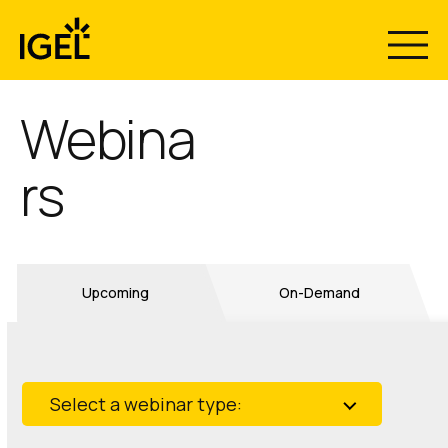
Skip
to
content
Webina
rs
Upcoming
On-Demand
Select a webinar type: