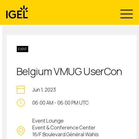
Skip
to
content
EVENT
Belgium VMUG UserCon
Jun 1, 2023
06:00 AM
-
06:00 PM UTC
Event Lounge
Event & Conference Center
16/F Boulevard Général Wahis