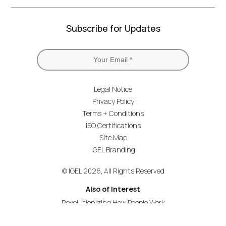
Subscribe for Updates
Legal Notice
Privacy Policy
Terms + Conditions
ISO Certifications
Site Map
IGEL Branding
© IGEL 2026, All Rights Reserved
Also of Interest
Revolutionizing How People Work
Secure Endpoint OS for Financial Services