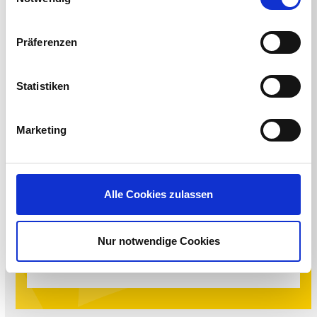
< BACK TO ALL EVENTS
Präferenzen
Statistiken
JOIN US!
Marketing
REGISTER HERE!
Alle Cookies zulassen
Share This
Nur notwendige Cookies