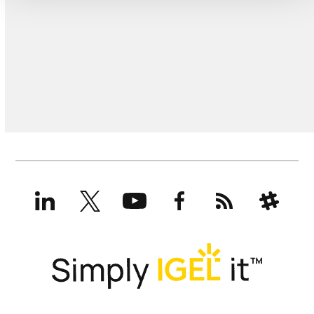
LinkedIn
X
YouTube
Facebook
RSS
Slack
(formerly
Twitter)