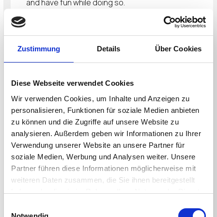
and have fun while doing so.
We’re excited about the next generation of
technology. The opportunity to connect with
fellow VMware users; enrich our knowledge and
Zustimmung
Details
Über Cookies
understanding through a plethora of innovation.
Please join us!
Diese Webseite verwendet Cookies
Wir verwenden Cookies, um Inhalte und Anzeigen zu
personalisieren, Funktionen für soziale Medien anbieten
zu können und die Zugriffe auf unsere Website zu
analysieren. Außerdem geben wir Informationen zu Ihrer
Presenters
Verwendung unserer Website an unsere Partner für
soziale Medien, Werbung und Analysen weiter. Unsere
Partner führen diese Informationen möglicherweise mit
weiteren Daten zusammen, die Sie ihnen bereitgestellt
Joey van der Mark
haben oder die sie im Rahmen Ihrer Nutzung der Dienste
Presales Engineer Benelux
gesammelt haben.
Einwilligungsauswahl
Notwendig