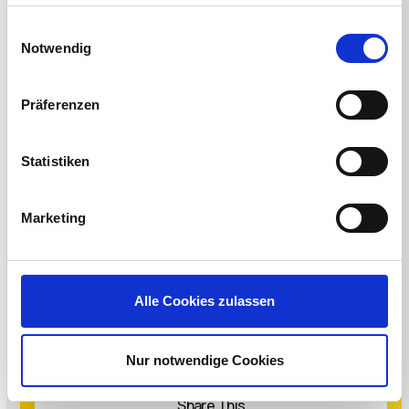
haben oder die sie im Rahmen Ihrer Nutzung der Dienste
gesammelt haben.
Einwilligungsauswahl
Notwendig
Präferenzen
< BACK TO ALL EVENTS
Statistiken
Marketing
Join Us At ZenithLive
Alle Cookies zulassen
REGISTER NOW
Nur notwendige Cookies
Share This