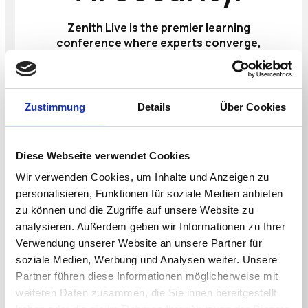
Zenith Live is the premier learning
conference where experts converge,
focusing on modernizing security with the AI
Security Platform built on zero trust. Learn
to secure your data, workforce, branches,
and clouds, ultimately enabling your
Zustimmung
Details
Über Cookies
organization to thrive in the AI era.
VIEW THE AGENDA HERE
Diese Webseite verwendet Cookies
Wir verwenden Cookies, um Inhalte und Anzeigen zu
Connect with leading brands like
personalisieren, Funktionen für soziale Medien anbieten
these that have shared their
zu können und die Zugriffe auf unsere Website zu
transformation stories at
analysieren. Außerdem geben wir Informationen zu Ihrer
previous Zenith Live events.
Verwendung unserer Website an unsere Partner für
soziale Medien, Werbung und Analysen weiter. Unsere
VISIT IGEL at Zenith Live
Partner führen diese Informationen möglicherweise mit
Booth #G9
weiteren Daten zusammen, die Sie ihnen bereitgestellt