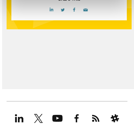
LinkedIn
X
YouTube
Facebook
RSS
Slack
(formerly
Twitter)