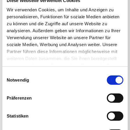
Diese Webseite verwendet Cookies
Wir verwenden Cookies, um Inhalte und Anzeigen zu
personalisieren, Funktionen für soziale Medien anbieten
zu können und die Zugriffe auf unsere Website zu
analysieren. Außerdem geben wir Informationen zu Ihrer
Verwendung unserer Website an unsere Partner für
< BACK TO ALL ON-DEMAND EVENTS
soziale Medien, Werbung und Analysen weiter. Unsere
Partner führen diese Informationen möglicherweise mit
weiteren Daten zusammen, die Sie ihnen bereitgestellt
haben oder die sie im Rahmen Ihrer Nutzung der Dienste
gesammelt haben.
Einwilligungsauswahl
Watch On-Demand Webinar Now
Notwendig
Präferenzen
WATCH NOW
Statistiken
Share This