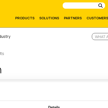
Su
PRODUCTS
SOLUTIONS
PARTNERS
CUSTOMER
dustry
lts
h
Details