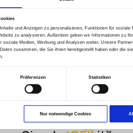
Cookies
nhalte und Anzeigen zu personalisieren, Funktionen für soziale
Website zu analysieren. Außerdem geben wir Informationen zu I
r soziale Medien, Werbung und Analysen weiter. Unsere Partner
 Daten zusammen, die Sie ihnen bereitgestellt haben oder die s
n.
Präferenzen
Statistiken
LinkedIn
X
YouTube
Facebook
RSS
Slack
(formerly
Twitter)
Nur notwendige Cookies
A