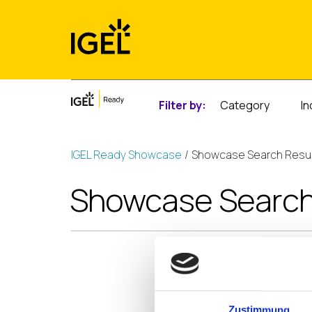
Skip
to
content
Filter by:
Category
In
IGEL Ready Showcase
Showcase Search Resu
Showcase Searc
Zustimmung