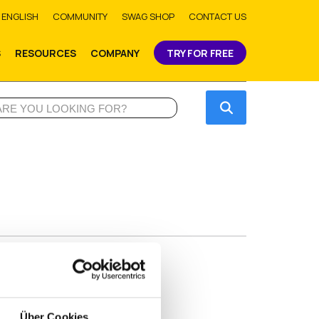
bmit
ENGLISH
COMMUNITY
SWAG SHOP
CONTACT US
S
RESOURCES
COMPANY
TRY FOR FREE
Submit
Über Cookies