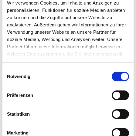
Wir verwenden Cookies, um Inhalte und Anzeigen zu
Deploy to your private or public cloud of
personalisieren, Funktionen für soziale Medien anbieten
choice, including
zu können und die Zugriffe auf unsere Website zu
analysieren. Außerdem geben wir Informationen zu Ihrer
Amazon Web Services, Google Cloud
Verwendung unserer Website an unsere Partner für
soziale Medien, Werbung und Analysen weiter. Unsere
Platform, IBM Cloud, Microsoft Azure,
Partner führen diese Informationen möglicherweise mit
and
weiteren Daten zusammen, die Sie ihnen bereitgestellt
haben oder die sie im Rahmen Ihrer Nutzung der Dienste
Nutanix Cloud Infrastructure - and
gesammelt haben.
Einwilligungsauswahl
manage it all from a single dashboard.
Notwendig
So whether you’re a seasoned pro or
Präferenzen
digital workspace
newbie, Dizzion tailors solutions to fit
Statistiken
your needs.
Marketing