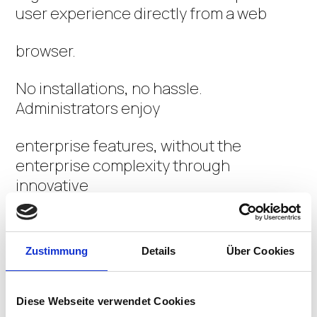
user experience directly from a web
browser.
No installations, no hassle.
Administrators enjoy
enterprise features, without the
enterprise complexity through
innovative
design, full-stack development, and
powerful automation via Frame API.
Zustimmung
Details
Über Cookies
With Dizzion, you're not tied to a single
cloud provider.
Diese Webseite verwendet Cookies