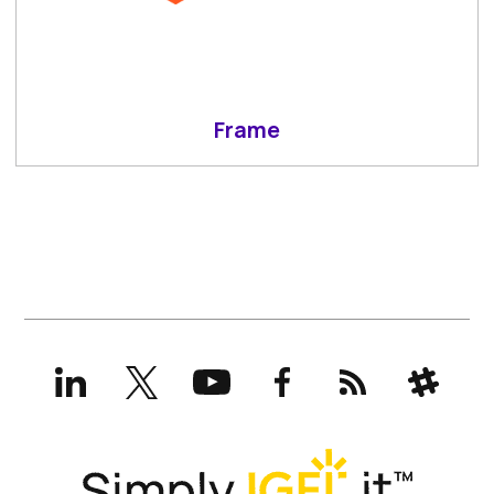
Frame
LinkedIn
X
YouTube
Facebook
RSS
Slack
(formerly
Twitter)