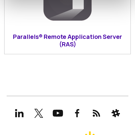
Parallels® Remote Application Server
(RAS)
LinkedIn
X
YouTube
Facebook
RSS
Slack
(formerly
Twitter)