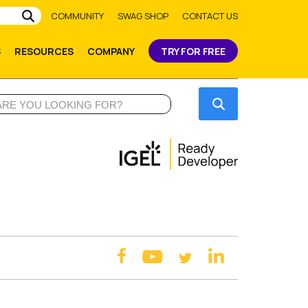
Submit
COMMUNITY
SWAG SHOP
CONTACT US
S
RESOURCES
COMPANY
TRY FOR FREE
Submit
facebook
linkedin
youtube
twitter