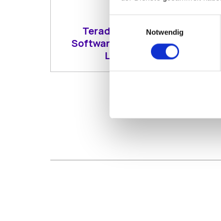
Einwilligungsauswahl
Teradici PCoIP
Notwendig
Software Client for
Linux