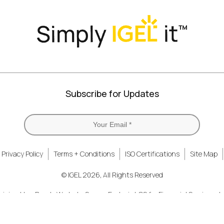
Subscribe for Updates
Privacy Policy
Terms + Conditions
ISO Certifications
Site Map
© IGEL 2026, All Rights Reserved
nizing How People Work
Secure Endpoint OS for Financial Services