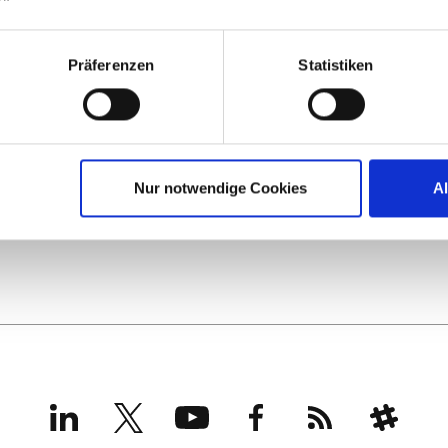
Präferenzen
Statistiken
Nur notwendige Cookies
A
LinkedIn
X
YouTube
Facebook
RSS
Slack
(formerly
Twitter)