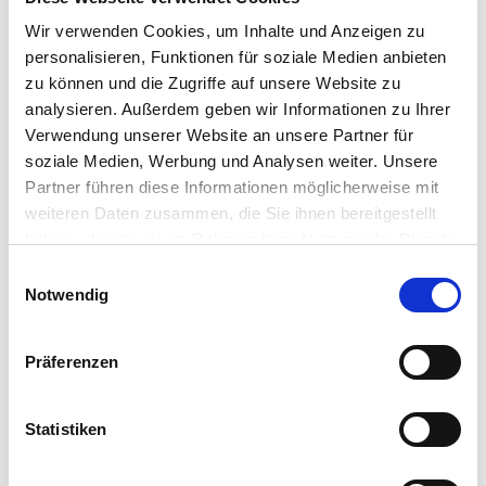
brands that customers know and trust.
Wir verwenden Cookies, um Inhalte und Anzeigen zu
personalisieren, Funktionen für soziale Medien anbieten
For more information, visit
zu können und die Zugriffe auf unsere Website zu
www.omnissa.com.
analysieren. Außerdem geben wir Informationen zu Ihrer
CONTACT US
Verwendung unserer Website an unsere Partner für
soziale Medien, Werbung und Analysen weiter. Unsere
Partner führen diese Informationen möglicherweise mit
weiteren Daten zusammen, die Sie ihnen bereitgestellt
haben oder die sie im Rahmen Ihrer Nutzung der Dienste
gesammelt haben.
Einwilligungsauswahl
Notwendig
Resources
Präferenzen
Statistiken