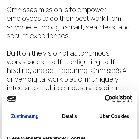
Omnissa's mission is to empower
employees to do their best work from
anywhere through smart, seamless, and
secure experiences.
Built on the vision of autonomous
workspaces – self-configuring, self-
healing, and self-securing, Omnissa's AI-
driven digital work platform uniquely
integrates multiple industry-leading
solutions for Unified Endpoint
Management (UEM), virtual desktops
and apps, Digital Employee Experience
Zustimmung
Details
Über Cookies
(DEX), and security and compliance, all
based on Horizon and Workspace ONE
Diese Webseite verwendet Cookies