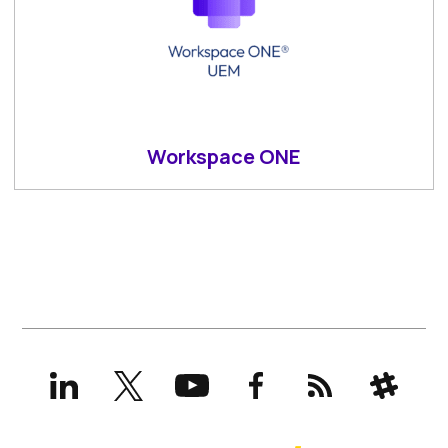
Workspace ONE
LinkedIn
X
YouTube
Facebook
RSS
Slack
(formerly
Twitter)