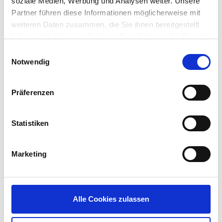
soziale Medien, Werbung und Analysen weiter. Unsere
Partner führen diese Informationen möglicherweise mit
weiteren Daten zusammen, die Sie ihnen bereitgestellt
Product Details
haben oder die sie im Rahmen Ihrer Nutzung der Dienste
gesammelt haben.
Einwilligungsauswahl
Notwendig
Intel® Braswell X5-E8000 1.04G Quad Core
2GB memory (up to 8GB)
Präferenzen
8GB storage (up to 64Gb)
23.6” LED Backlight / Up to 1920 x 1080
Statistiken
2x USB 3.2, 4x USB 2.0
IEEE 802.11 ac / BT 5.1
internal speaker
Marketing
Highlights
Alle Cookies zulassen