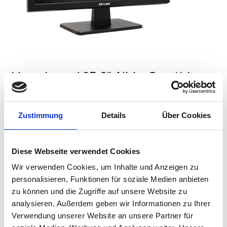
Linux based 23.6" All-in-One thin
client
Atrust A210L is an All-in-One thin client device
Zustimmung
Details
Über Cookies
especially designed for client/server computing
environment and ready to be deployed with IGEL OS.
With Intel® Braswell X5-E8000, up to 8GB memory, 23.6”
Diese Webseite verwendet Cookies
LCD, Atrust A210L offers a rich computing experience
where applications look, feel, and behave as local
Wir verwenden Cookies, um Inhalte und Anzeigen zu
devices, including high-definition multimedia content.
personalisieren, Funktionen für soziale Medien anbieten
zu können und die Zugriffe auf unsere Website zu
CONTACT US
analysieren. Außerdem geben wir Informationen zu Ihrer
Verwendung unserer Website an unsere Partner für