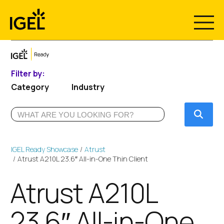
Skip
to
content
Filter by:
Category
Industry
Submi
IGEL Ready Showcase
Atrust
Atrust A210L 23.6″ All-in-One Thin Client
Atrust A210L
23.6″ All-in-One