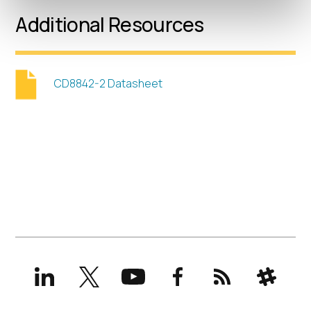
Additional Resources
CD8842-2 Datasheet
LinkedIn
X
YouTube
Facebook
RSS
Slack
(formerly
Twitter)