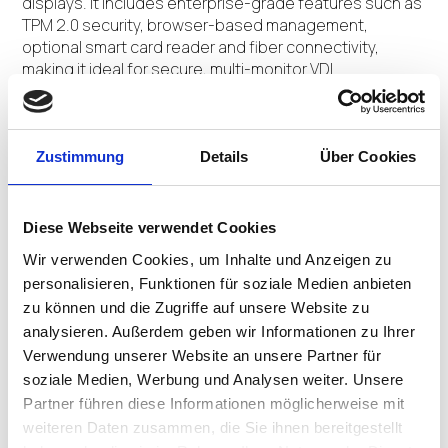
displays. It includes enterprise-grade features such as
TPM 2.0 security, browser-based management,
optional smart card reader and fiber connectivity,
making it ideal for secure, multi-monitor VDI
deployments.
CONTACT US
Zustimmung
Details
Über Cookies
Diese Webseite verwendet Cookies
Product Details
Wir verwenden Cookies, um Inhalte und Anzeigen zu
personalisieren, Funktionen für soziale Medien anbieten
zu können und die Zugriffe auf unsere Website zu
analysieren. Außerdem geben wir Informationen zu Ihrer
AMD Ryzen R2514 (4C/8T, 2.1GHz up to 3.7GHz, 15W, AVX
Verwendung unserer Website an unsere Partner für
2, Radeon Graphics)
soziale Medien, Werbung und Analysen weiter. Unsere
Partner führen diese Informationen möglicherweise mit
Max Resolution: 4 x 4K @ 60Hz
weiteren Daten zusammen, die Sie ihnen bereitgestellt
Recommended Resolution: 4 x 4K @ 60Hz