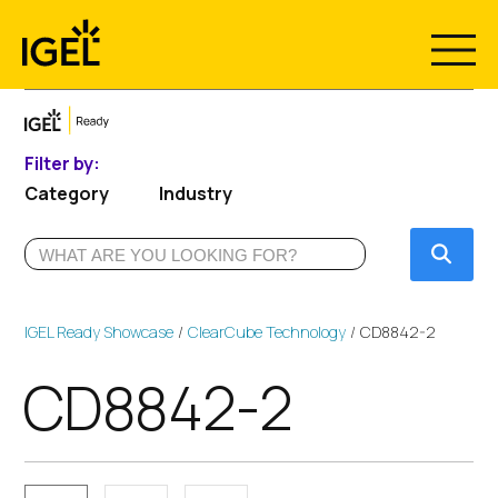
Skip
to
content
Filter by:
Category
Industry
Submi
IGEL Ready Showcase
ClearCube Technology
CD8842-2
CD8842-2