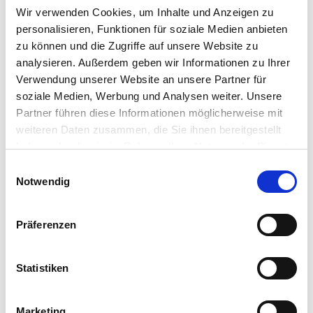
(The following is a guest blog post from Carsten Bruns)
Wir verwenden Cookies, um Inhalte und Anzeigen zu
I’m often asked by people which event is a must and
personalisieren, Funktionen für soziale Medien anbieten
what to attend. So I decided to write a post about an
zu können und die Zugriffe auf unsere Website zu
event which I attended the past two years…
analysieren. Außerdem geben wir Informationen zu Ihrer
Carsten Bruns
•
January 21, 2020
Verwendung unserer Website an unsere Partner für
soziale Medien, Werbung und Analysen weiter. Unsere
Partner führen diese Informationen möglicherweise mit
weiteren Daten zusammen, die Sie ihnen bereitgestellt
haben oder die sie im Rahmen Ihrer Nutzung der Dienste
gesammelt haben.
Einwilligungsauswahl
Notwendig
Präferenzen
LinkedIn
X
YouTube
Facebook
RSS
Slack
(formerly
Twitter)
Statistiken
Marketing