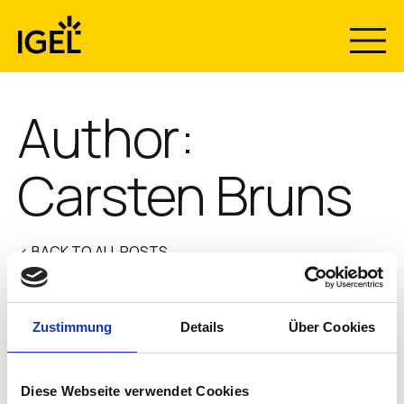
Skip
to
content
Author:
Carsten Bruns
< BACK TO ALL POSTS
Zustimmung
Details
Über Cookies
IGEL DISRUPT and Why to
Join
Diese Webseite verwendet Cookies