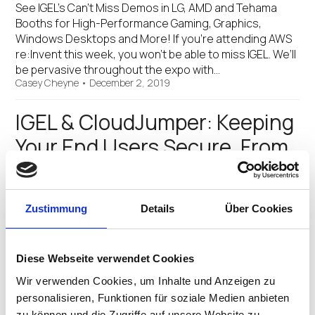
See IGEL’s Can’t Miss Demos in LG, AMD and Tehama
Booths for High-Performance Gaming, Graphics,
Windows Desktops and More! If you’re attending AWS
re:Invent this week, you won’t be able to miss IGEL. We’ll
be pervasive throughout the expo with…
Casey Cheyne
•
December 2, 2019
IGEL & CloudJumper: Keeping
Your End Users Secure, From
Themselves
(A Guest Blog Post from Mike Walsh, VP Product
Zustimmung
Details
Über Cookies
Strategy, CloudJumper) It’s Monday morning. You sit
down at your desk, open your laptop and prepare to
start knocking items off your to-do list. But as your
Diese Webseite verwendet Cookies
device boots up, you notice something’s…
Casey Cheyne
•
October 24, 2019
Wir verwenden Cookies, um Inhalte und Anzeigen zu
personalisieren, Funktionen für soziale Medien anbieten
zu können und die Zugriffe auf unsere Website zu