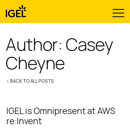
Skip
to
content
Author: Casey
Cheyne
< BACK TO ALL POSTS
IGEL is Omnipresent at AWS
re:Invent