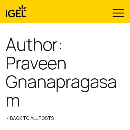
Skip
to
content
Author:
Praveen
Gnanapragasa
m
< BACK TO ALL POSTS