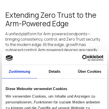
Extending Zero Trust to the
Arm-Powered Edge
A unified platform for Arm-powered endpoints—
bringing consistency, control, and Zero Trust security
to the modern edge. At the edge, growth has
outpaced control. Arm-powered devices are rapidly
spreading across healthcare floors, retail aisles,
factory lines, and logistics hubs. They’re lightweight,…
Praveen Gnanapragasam
•
April 1, 2026
Zustimmung
Details
Über Cookies
IGEL Adaptive Secure
Desktop – Where
Diese Webseite verwendet Cookies
Personalization Meets
Wir verwenden Cookies, um Inhalte und Anzeigen zu
Control
personalisieren, Funktionen für soziale Medien anbieten
zu können und die Zugriffe auf unsere Website zu