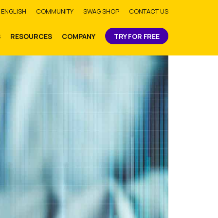
bmit
ENGLISH
COMMUNITY
SWAG SHOP
CONTACT US
S
RESOURCES
COMPANY
TRY FOR FREE