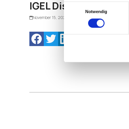
IGEL Disaster Recove
Einwilligungsauswahl
Notwendig
November 15, 2022
Gallagher