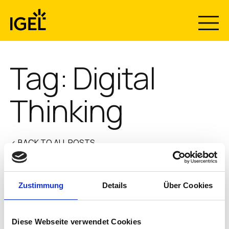
Skip
to
content
Tag:
Digital
Thinking
< BACK TO ALL POSTS
Zustimmung
Details
Über Cookies
Digital Thinking: Work Leaner
and Smarter at the Endpoint
Diese Webseite verwendet Cookies