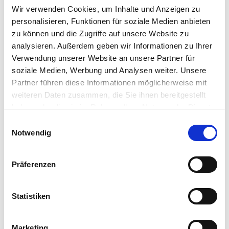
This blog is part of an (end) point-of-view series on the
Wir verwenden Cookies, um Inhalte und Anzeigen zu
digital workspace from IGEL’s Office of the CTO. The
personalisieren, Funktionen für soziale Medien anbieten
principle of ‘waste not, want not’ was first declared 300
zu können und die Zugriffe auf unsere Website zu
years ago. It is a reasonable idea, to avoid wasteful…
analysieren. Außerdem geben wir Informationen zu Ihrer
IGEL Team
•
September 5, 2023
Verwendung unserer Website an unsere Partner für
soziale Medien, Werbung und Analysen weiter. Unsere
Partner führen diese Informationen möglicherweise mit
weiteren Daten zusammen, die Sie ihnen bereitgestellt
haben oder die sie im Rahmen Ihrer Nutzung der Dienste
gesammelt haben.
Einwilligungsauswahl
Notwendig
Präferenzen
LinkedIn
X
YouTube
Facebook
RSS
Slack
(formerly
Twitter)
Statistiken
Marketing