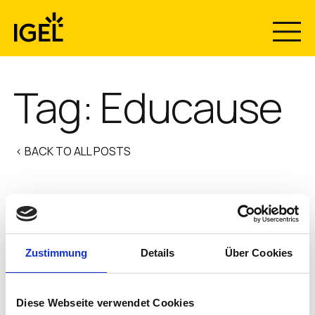
Skip
to
content
Tag:
Educause
< BACK TO ALL POSTS
Educause 2021: Discover
Flexible, Secure and Remote
Zustimmung
Details
Über Cookies
Learning with IGEL
When it comes to maintaining a secure and seamless
Diese Webseite verwendet Cookies