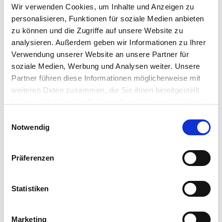
computing experience for students, faculty, and staff
Wir verwenden Cookies, um Inhalte und Anzeigen zu
in secondary education - regardless of location - there
personalisieren, Funktionen für soziale Medien anbieten
is no simpler solution than IGEL. IGEL helps colleges and
zu können und die Zugriffe auf unsere Website zu
universities extend the life of…
analysieren. Außerdem geben wir Informationen zu Ihrer
IGEL Team
•
October 25, 2021
Verwendung unserer Website an unsere Partner für
soziale Medien, Werbung und Analysen weiter. Unsere
Partner führen diese Informationen möglicherweise mit
weiteren Daten zusammen, die Sie ihnen bereitgestellt
haben oder die sie im Rahmen Ihrer Nutzung der Dienste
gesammelt haben.
Einwilligungsauswahl
Notwendig
Präferenzen
LinkedIn
X
YouTube
Facebook
RSS
Slack
(formerly
Twitter)
Statistiken
Marketing