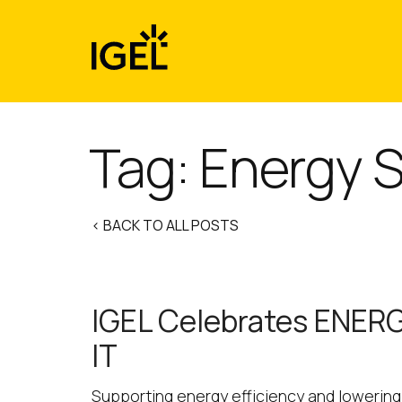
Skip
to
content
Tag:
Energy S
< BACK TO ALL POSTS
IGEL Celebrates ENERG
IT
Supporting energy efficiency and lowering 