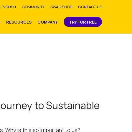
bmit
ENGLISH
COMMUNITY
SWAG SHOP
CONTACT US
S
RESOURCES
COMPANY
TRY FOR FREE
Journey to Sustainable
s. Why is this so important to us?