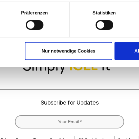
Präferenzen
Statistiken
LinkedIn
X
YouTube
Facebook
RSS
Slack
(formerly
Twitter)
Nur notwendige Cookies
A
Subscribe for Updates