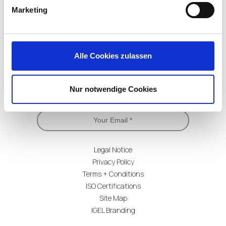
Marketing
Alle Cookies zulassen
Subscribe for Updates
Nur notwendige Cookies
Legal Notice
Privacy Policy
Terms + Conditions
ISO Certifications
Site Map
IGEL Branding