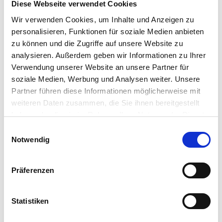
Diese Webseite verwendet Cookies
Once upon a time, mobile phones did - unsurprisingly
- what they said on the tin. They were tools used for
Wir verwenden Cookies, um Inhalte und Anzeigen zu
calling people. Then along came Palm, Nokia, and
personalisieren, Funktionen für soziale Medien anbieten
Blackberry who added email, cameras,
zu können und die Zugriffe auf unsere Website zu
apps, Internet access and the smartphone was born,
analysieren. Außerdem geben wir Informationen zu Ihrer
with the…
Verwendung unserer Website an unsere Partner für
Simon Richards
•
March 24, 2017
soziale Medien, Werbung und Analysen weiter. Unsere
Partner führen diese Informationen möglicherweise mit
weiteren Daten zusammen, die Sie ihnen bereitgestellt
haben oder die sie im Rahmen Ihrer Nutzung der Dienste
gesammelt haben.
Einwilligungsauswahl
Notwendig
Präferenzen
LinkedIn
X
YouTube
Facebook
RSS
Slack
Statistiken
(formerly
Twitter)