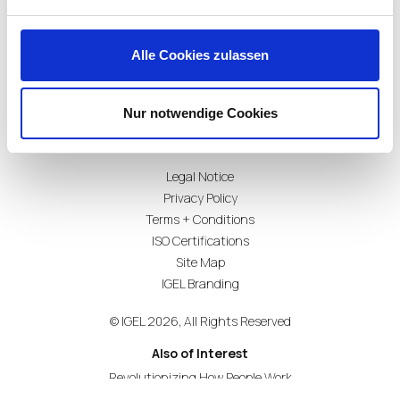
Alle Cookies zulassen
Subscribe for Updates
Nur notwendige Cookies
Legal Notice
Privacy Policy
Terms + Conditions
ISO Certifications
Site Map
IGEL Branding
© IGEL 2026, All Rights Reserved
Also of Interest
Revolutionizing How People Work
Secure Endpoint OS for Financial Services