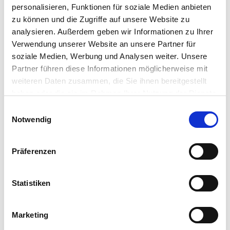
are the old-fashioned ideas of local endpoint
personalisieren, Funktionen für soziale Medien anbieten
computing working…
zu können und die Zugriffe auf unsere Website zu
Chantell Comberger
•
September 24, 2018
analysieren. Außerdem geben wir Informationen zu Ihrer
Verwendung unserer Website an unsere Partner für
soziale Medien, Werbung und Analysen weiter. Unsere
Partner führen diese Informationen möglicherweise mit
weiteren Daten zusammen, die Sie ihnen bereitgestellt
haben oder die sie im Rahmen Ihrer Nutzung der Dienste
gesammelt haben.
Einwilligungsauswahl
Notwendig
LinkedIn
X
YouTube
Facebook
RSS
Slack
Präferenzen
(formerly
Twitter)
Statistiken
Marketing