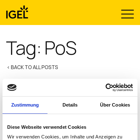
Skip
to
content
Tag:
PoS
< BACK TO ALL POSTS
It’s Time to Disrupt PoS
Zustimmung
Details
Über Cookies
Guest Blog: Chantell Comberger, Vice President,
Business Development, Retail, CPC My colleagues at
IGEL and I are campaigning these days for disruption of
Diese Webseite verwendet Cookies
the end user computing (EUC) environment. No longer
Wir verwenden Cookies, um Inhalte und Anzeigen zu