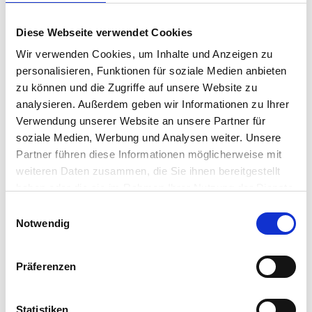
Infrastructure (VDI) at the
Diese Webseite verwendet Cookies
Endpoint | IGEL
Wir verwenden Cookies, um Inhalte und Anzeigen zu
personalisieren, Funktionen für soziale Medien anbieten
Waste Not, Want Not: Raising VDI Performance at the
zu können und die Zugriffe auf unsere Website zu
Endpoint Delivering the best possible virtual desktop
analysieren. Außerdem geben wir Informationen zu Ihrer
infrastructure (VDI) performance means taking a fresh
look at what ‘desktop’ means today. The endpoint, or
Verwendung unserer Website an unsere Partner für
desktop, now can be a physical endpoint, a…
soziale Medien, Werbung und Analysen weiter. Unsere
Jeff Kalberg
•
September 14, 2017
Partner führen diese Informationen möglicherweise mit
weiteren Daten zusammen, die Sie ihnen bereitgestellt
haben oder die sie im Rahmen Ihrer Nutzung der Dienste
gesammelt haben.
Einwilligungsauswahl
Notwendig
Präferenzen
Statistiken