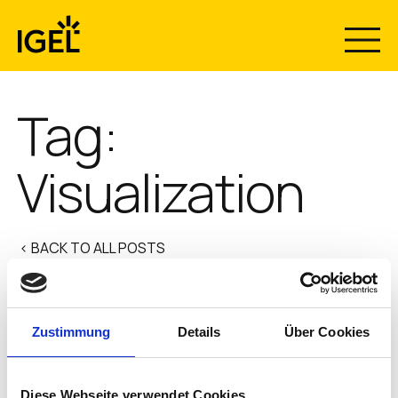
Skip
to
content
Tag:
Visualization
< BACK TO ALL POSTS
VISUALIZE: How do you make
Zustimmung
Details
Über Cookies
your goals a reality?
Diese Webseite verwendet Cookies