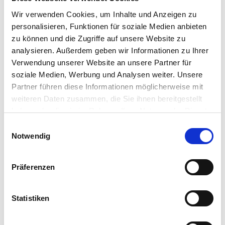
For years I’ve benefited from the power of visualization.
Wir verwenden Cookies, um Inhalte und Anzeigen zu
Over and again, I have seen how my visualizations have
personalisieren, Funktionen für soziale Medien anbieten
resulted in materializing the life, career and value
outcomes I envision. It’s not to say that it replaces
zu können und die Zugriffe auf unsere Website zu
detailed planning or…
analysieren. Außerdem geben wir Informationen zu Ihrer
IGEL Team
•
February 8, 2022
Verwendung unserer Website an unsere Partner für
soziale Medien, Werbung und Analysen weiter. Unsere
Partner führen diese Informationen möglicherweise mit
weiteren Daten zusammen, die Sie ihnen bereitgestellt
haben oder die sie im Rahmen Ihrer Nutzung der Dienste
gesammelt haben.
Einwilligungsauswahl
Notwendig
Präferenzen
LinkedIn
X
YouTube
Facebook
RSS
Slack
(formerly
Statistiken
Twitter)