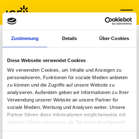
Skip
to
content
Zustimmung
Details
Über Cookies
Diese Webseite verwendet Cookies
LinkedIn
X
YouTube
Facebook
RSS
Slack
(formerly
Wir verwenden Cookies, um Inhalte und Anzeigen zu
Twitter)
personalisieren, Funktionen für soziale Medien anbieten
zu können und die Zugriffe auf unsere Website zu
analysieren. Außerdem geben wir Informationen zu Ihrer
Verwendung unserer Website an unsere Partner für
soziale Medien, Werbung und Analysen weiter. Unsere
Partner führen diese Informationen möglicherweise mit
weiteren Daten zusammen, die Sie ihnen bereitgestellt
haben oder die sie im Rahmen Ihrer Nutzung der Dienste
Subscribe for Updates
gesammelt haben.