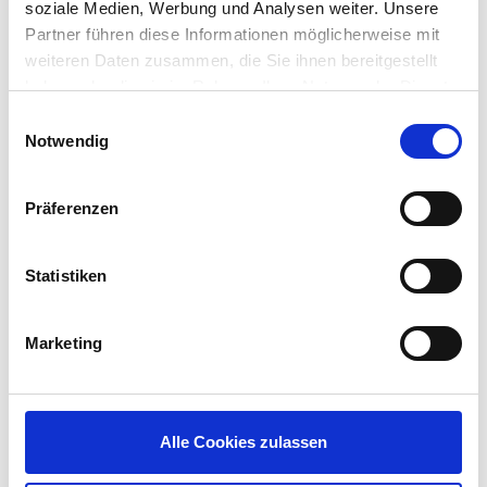
soziale Medien, Werbung und Analysen weiter. Unsere
Partner führen diese Informationen möglicherweise mit
weiteren Daten zusammen, die Sie ihnen bereitgestellt
haben oder die sie im Rahmen Ihrer Nutzung der Dienste
LinkedIn
X
YouTube
Facebook
RSS
Slack
(formerly
gesammelt haben.
Einwilligungsauswahl
Twitter)
Notwendig
Präferenzen
Statistiken
Marketing
Subscribe for Updates
Alle Cookies zulassen
Legal Notice