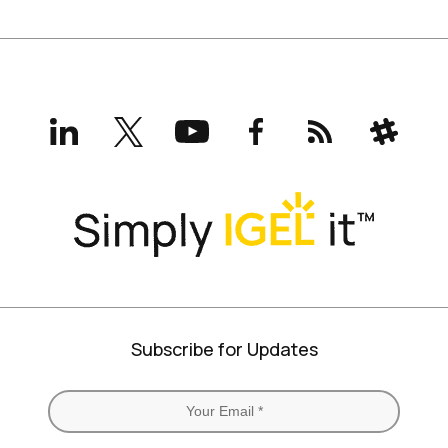
LinkedIn
X
YouTube
Facebook
RSS
Slack
(formerly
Twitter)
Subscribe for Updates