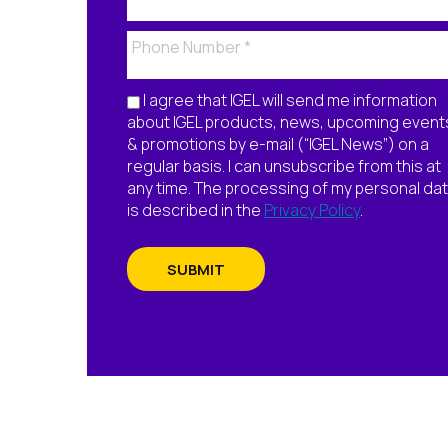
I agree that IGEL will send me information
about IGEL products, news, upcoming event
& promotions by e-mail (“IGEL News”) on a
regular basis. I can unsubscribe from this at
any time. The processing of my personal da
is described in the
Privacy Policy
.
SUBMIT