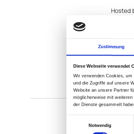
Hosted 
Who i
IGEL 
PSM P
Zustimmung
IGEL 
TCO
Diese Webseite verwendet 
UMS S
Wir verwenden Cookies, um I
und die Zugriffe auf unsere 
Website an unsere Partner fü
möglicherweise mit weiteren
der Dienste gesammelt habe
Einwilligungsauswahl
Notwendig