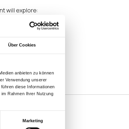
t will explore:
alue proposition
Über Cookies
 Medien anbieten zu können
hrer Verwendung unserer
 führen diese Informationen
ie im Rahmen Ihrer Nutzung
Marketing