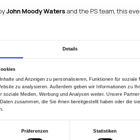
by
John Moody Waters
and the PS team, this even
s IGEL?
Discovery Methodology – understanding the IGEL v
resales Whiteboard
Details
Ready and Collaboration Opportunities
Cookies
et up and Demo – full bells and whistles
nhalte und Anzeigen zu personalisieren, Funktionen für soziale
Website zu analysieren. Außerdem geben wir Informationen zu I
r soziale Medien, Werbung und Analysen weiter. Unsere Partner
 Daten zusammen, die Sie ihnen bereitgestellt haben oder die s
n.
Präferenzen
Statistiken
Registration