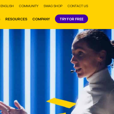
bmit
ENGLISH
COMMUNITY
SWAG SHOP
CONTACT US
S
RESOURCES
COMPANY
TRY FOR FREE