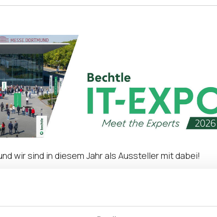
nd wir sind in diesem Jahr als Aussteller mit dabei!
o „Meet the Experts“ einen Tag voller Impulse für Ihre 
rtinnen und -Experten, erhalten Sie praxisnahes Know
Sie sich von inspirierenden Keynotes sowie spannende