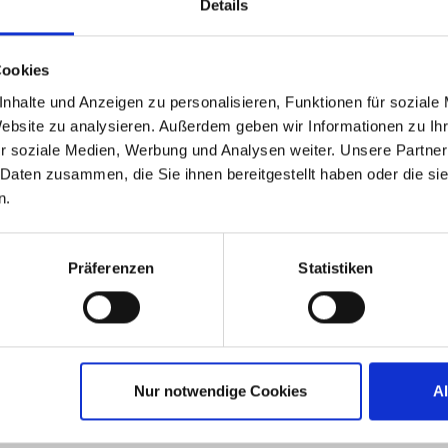
Details
it uns aus und vertiefen Sie zentrale Themen für Ihre I
Cookies
nhalte und Anzeigen zu personalisieren, Funktionen für soziale
Website zu analysieren. Außerdem geben wir Informationen zu I
r soziale Medien, Werbung und Analysen weiter. Unsere Partner
 Daten zusammen, die Sie ihnen bereitgestellt haben oder die s
n.
n
Präferenzen
Statistiken
Nur notwendige Cookies
A
< BACK TO ALL EVENTS