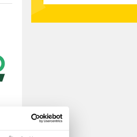
IT-
-how
n