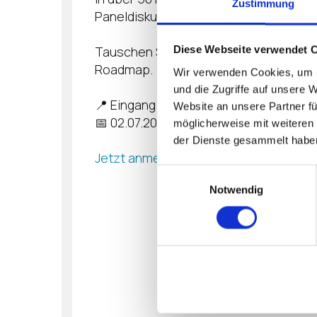
Zustimmung
Paneldiskussionen begeistern.
Tauschen Sie sich vor Ort persönlich m
Diese Webseite verwendet 
Roadmap.
Wir verwenden Cookies, um I
und die Zugriffe auf unsere 
📍 Eingang Nord, Messe Dortmund
Website an unsere Partner fü
📅 02.07.2026 | 09:00–17:00 Uhr
möglicherweise mit weiteren
der Dienste gesammelt habe
Jetzt anmelden und Ihren Platz sicher
Einwilligungsauswahl
Notwendig