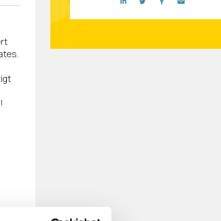
rt
ates.
igt
!