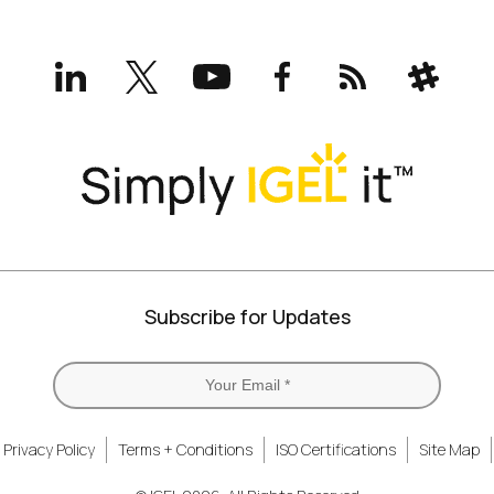
LinkedIn
X
YouTube
Facebook
RSS
Slack
(formerly
Twitter)
Subscribe for Updates
Privacy Policy
Terms + Conditions
ISO Certifications
Site Map