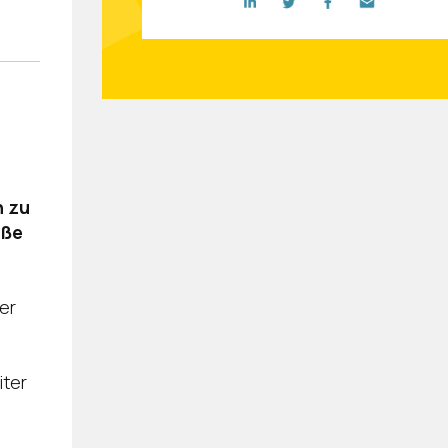
n zu
öße
er
iter