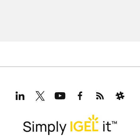
LinkedIn
X
YouTube
Facebook
RSS
Slack
(formerly
Twitter)