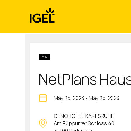
Skip
to
content
EVENT
NetPlans Hau
May 25, 2023
-
May 25, 2023
GENOHOTEL KARLSRUHE
Am Rüppurrer Schloss 40
76199 Karlsruhe