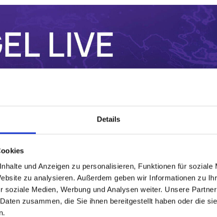
ries, presented by the IGEL Channel Presales Team. In 
eting Manager, Andy Prior, will include an overview an
Details
visor as well as all the latest news and updates from 
Cookies
nhalte und Anzeigen zu personalisieren, Funktionen für soziale
Website zu analysieren. Außerdem geben wir Informationen zu I
r soziale Medien, Werbung und Analysen weiter. Unsere Partner
 Daten zusammen, die Sie ihnen bereitgestellt haben oder die s
n.
CK TO ALL ON-DEMAND EVENTS