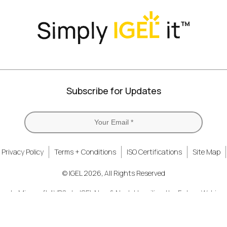
Subscribe for Updates
Privacy Policy
Terms + Conditions
ISO Certifications
Site Map
© IGEL 2026, All Rights Reserved
ng to Microsoft AVD?
IGEL Now & Next. Unveiling the Future Webinar..