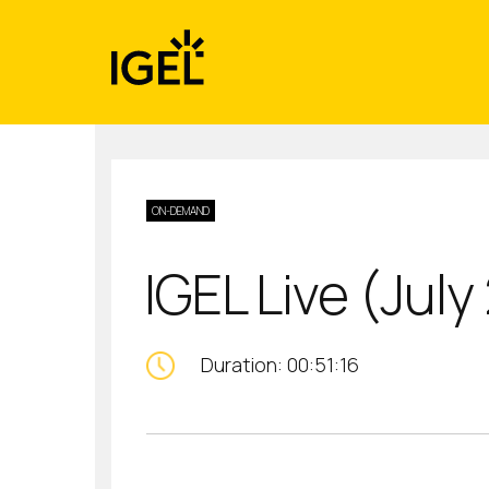
Skip
to
content
ON-DEMAND
IGEL Live (Jul
Duration: 00:51:16