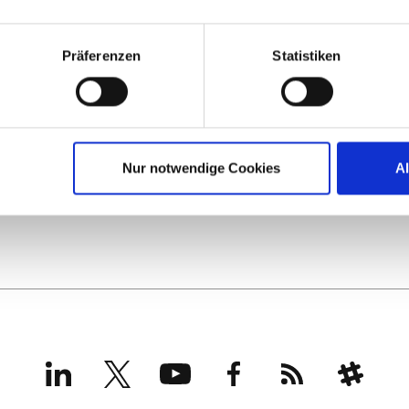
Präferenzen
Statistiken
Nur notwendige Cookies
A
LinkedIn
X
YouTube
Facebook
RSS
Slack
(formerly
Twitter)