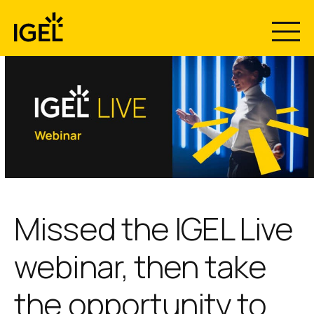
Skip
to
content
Missed the IGEL Live
webinar, then take
the opportunity to