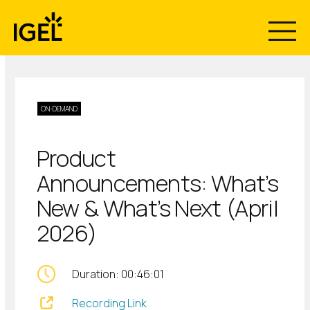
Skip
to
content
ON-DEMAND
Product
Announcements: What’s
New & What’s Next (April
2026)
Duration: 00:46:01
Recording Link