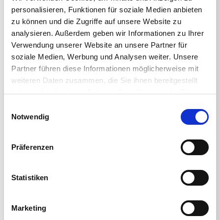
personalisieren, Funktionen für soziale Medien anbieten
zu können und die Zugriffe auf unsere Website zu
analysieren. Außerdem geben wir Informationen zu Ihrer
< BACK TO ALL ON-DEMAND EVENTS
Verwendung unserer Website an unsere Partner für
soziale Medien, Werbung und Analysen weiter. Unsere
Partner führen diese Informationen möglicherweise mit
weiteren Daten zusammen, die Sie ihnen bereitgestellt
haben oder die sie im Rahmen Ihrer Nutzung der Dienste
Watch On-Demand Webinar Now
gesammelt haben.
Einwilligungsauswahl
Notwendig
WATCH NOW
Präferenzen
Statistiken
Share This
Marketing