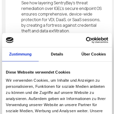
See how layering SentryBay’s threat
remediation over IGEL’s secure endpoint OS
ensures comprehensive, device-wide
protection for VDI, DaaS, or SaaS sessions,
by creating a fortress against credential
theft and data exfiltration.
Live technology deep dive: We’ll walk
through a demo showcasing in real-time
how SentryBay’s transparent encryption of
keystrokes, anti-screen capture and
Zustimmung
Details
Über Cookies
screen capture whitelisting works without
impacting user experience.
Deployment best practices: Learn how to
Diese Webseite verwendet Cookies
deploy SentryBay within your existing IGEL OS
Wir verwenden Cookies, um Inhalte und Anzeigen zu
environment in minutes—no significant
infrastructure changes required.
personalisieren, Funktionen für soziale Medien anbieten
Partnering for success: Hear about co-
zu können und die Zugriffe auf unsere Website zu
selling opportunities, margin structures, and
analysieren. Außerdem geben wir Informationen zu Ihrer
joint go-to-market strategies to drive
Verwendung unserer Website an unsere Partner für
revenue and customer satisfaction.
soziale Medien, Werbung und Analysen weiter. Unsere