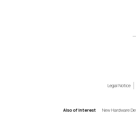
Legal Notice
Also of Interest
New Hardware Desi