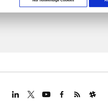
LinkedIn
X
YouTube
Facebook
RSS
Slack
(formerly
Twitter)