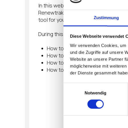
In this webinar, you will receive the l
Renewtrak. IGEL is excited to share wi
Zustimmung
tool for your IGEL customers product 
During this hour you will learn more ab
Diese Webseite verwendet 
Wir verwenden Cookies, um I
How to access Renewtrak
und die Zugriffe auf unsere 
How to gain insights into your up
Website an unsere Partner fü
How to utilize auto notifications 
möglicherweise mit weiteren
How to best streamline your rene
der Dienste gesammelt habe
Einwilligungsauswahl
Notwendig