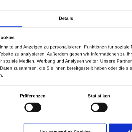
atest information on IGEL’s new renewals platform,
th you information and guidance on how to best utilize 
Details
renewals.
out:
Cookies
nhalte und Anzeigen zu personalisieren, Funktionen für soziale
Website zu analysieren. Außerdem geben wir Informationen zu I
coming IGEL renewals
r soziale Medien, Werbung und Analysen weiter. Unsere Partner
for your customers renewals
 Daten zusammen, die Sie ihnen bereitgestellt haben oder die s
wal process
n.
Präferenzen
Statistiken
< BACK TO ALL WEBINARS
Nur notwendige Cookies
A