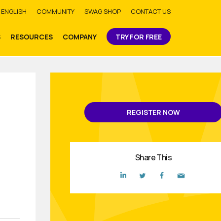
bmit
ENGLISH
COMMUNITY
SWAG SHOP
CONTACT US
S
RESOURCES
COMPANY
TRY FOR FREE
REGISTER NOW
Share This