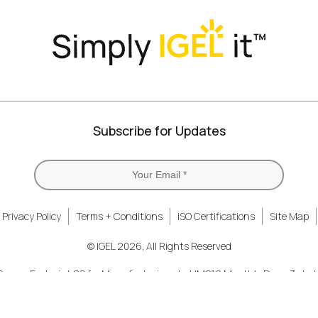
Subscribe for Updates
Privacy Policy
Terms + Conditions
ISO Certifications
Site Map
© IGEL 2026, All Rights Reserved
Secure Endpoint OS for Manufacturing
UMS12 Monthly Demo 3