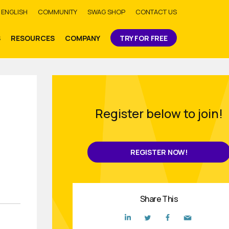
bmit
ENGLISH
COMMUNITY
SWAG SHOP
CONTACT US
S
RESOURCES
COMPANY
TRY FOR FREE
Register below to join!
REGISTER NOW!
Share This