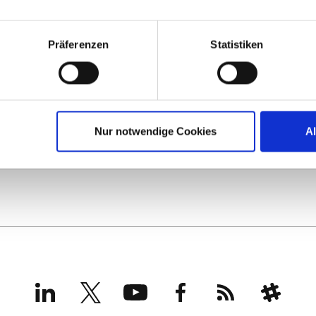
Präferenzen
Statistiken
Nur notwendige Cookies
A
LinkedIn
X
YouTube
Facebook
RSS
Slack
(formerly
Twitter)