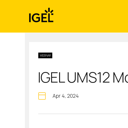
Skip
to
content
WEBINAR
IGEL UMS12 M
Apr 4, 2024