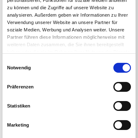
personalisieren, Funktionen für soziale Medien anbieten
zu können und die Zugriffe auf unsere Website zu
< BACK TO ALL WEBINARS
analysieren. Außerdem geben wir Informationen zu Ihrer
Verwendung unserer Website an unsere Partner für
soziale Medien, Werbung und Analysen weiter. Unsere
Partner führen diese Informationen möglicherweise mit
weiteren Daten zusammen, die Sie ihnen bereitgestellt
Register below to join!
haben oder die sie im Rahmen Ihrer Nutzung der Dienste
gesammelt haben.
Einwilligungsauswahl
Notwendig
REGISTER NOW!
Präferenzen
Share This
Statistiken
Marketing