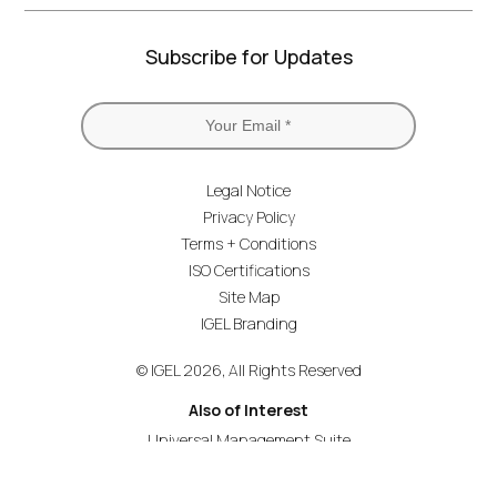
Subscribe for Updates
Legal Notice
Privacy Policy
Terms + Conditions
ISO Certifications
Site Map
IGEL Branding
© IGEL 2026, All Rights Reserved
Also of Interest
Universal Management Suite
Secure Endpoint OS for Retail Now and Next
Secure Endpoint OS for Healthcare Now and Next