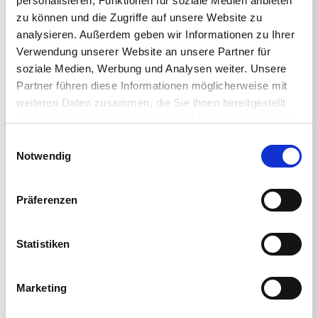
personalisieren, Funktionen für soziale Medien anbieten
zu können und die Zugriffe auf unsere Website zu
< BACK TO ALL WEBINARS
analysieren. Außerdem geben wir Informationen zu Ihrer
Verwendung unserer Website an unsere Partner für
soziale Medien, Werbung und Analysen weiter. Unsere
Partner führen diese Informationen möglicherweise mit
weiteren Daten zusammen, die Sie ihnen bereitgestellt
Register below to join!
haben oder die sie im Rahmen Ihrer Nutzung der Dienste
gesammelt haben.
Einwilligungsauswahl
Notwendig
REGISTER NOW!
Präferenzen
Share This
Statistiken
Marketing