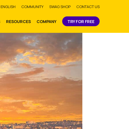
bmit
ENGLISH
COMMUNITY
SWAG SHOP
CONTACT US
S
RESOURCES
COMPANY
TRY FOR FREE