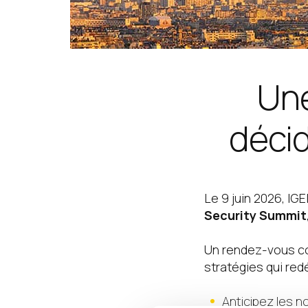
Une
décid
Le 9 juin 2026, IG
Security Summit
Un rendez-vous con
stratégies qui red
Anticipez les n