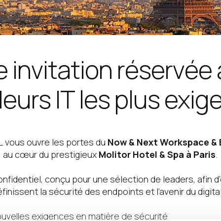
 invitation réservée
eurs IT les plus exig
EL vous ouvre les portes du
Now & Next Workspace & 
, au cœur du prestigieux
Molitor Hotel & Spa à Paris
.
fidentiel, conçu pour une sélection de leaders, afin d’
éfinissent la sécurité des endpoints et l’avenir du digit
ouvelles exigences en matière de sécurité