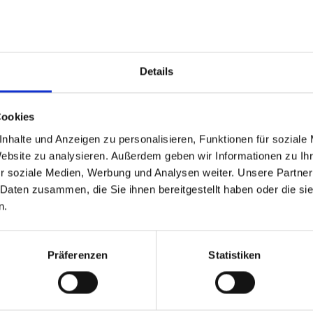
perspectives exclusives et sans filtre
n cercle restreint de pairs
ueur d’avance sur les transformations à venir
Details
rictement limitées et soumises à validation.
Cookies
accès dès maintenant.
nhalte und Anzeigen zu personalisieren, Funktionen für soziale
Website zu analysieren. Außerdem geben wir Informationen zu I
r soziale Medien, Werbung und Analysen weiter. Unsere Partner
 Daten zusammen, die Sie ihnen bereitgestellt haben oder die s
n.
Präferenzen
Statistiken