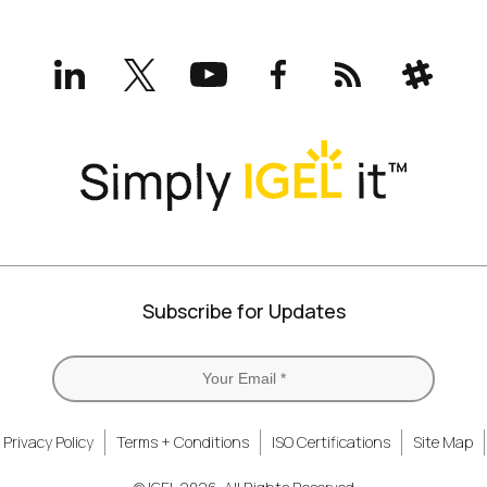
LinkedIn
X
YouTube
Facebook
RSS
Slack
(formerly
Twitter)
Subscribe for Updates
Privacy Policy
Terms + Conditions
ISO Certifications
Site Map