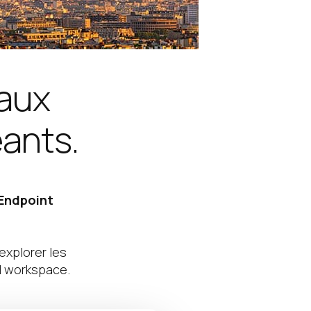
 aux
eants.
Endpoint
explorer les
al workspace.