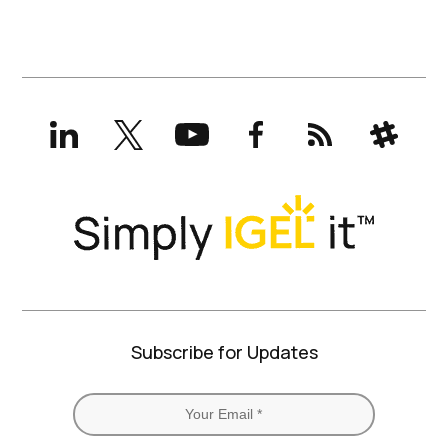
LinkedIn
X
YouTube
Facebook
RSS
Slack
(formerly
Twitter)
Subscribe for Updates