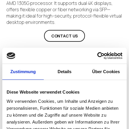
AMD 1305G processor. It supports dual 4K displays,
offers flexible copper or fiber networking via SFP—
making it ideal for high-security, protocol-flexible virtual
desktop environments.
CONTACT US
Product Details
Zustimmung
Details
Über Cookies
Diese Webseite verwendet Cookies
AMD 1305G (2C/4T, 1.5GHz up to 2.8GHz, 10W, AVX2,
Wir verwenden Cookies, um Inhalte und Anzeigen zu
Vega3 Graphics)
personalisieren, Funktionen für soziale Medien anbieten
zu können und die Zugriffe auf unsere Website zu
Recommended Resolution: 2 x 3840×2160 @ 60Hz
analysieren. Außerdem geben wir Informationen zu Ihrer
Verwendung unserer Website an unsere Partner für