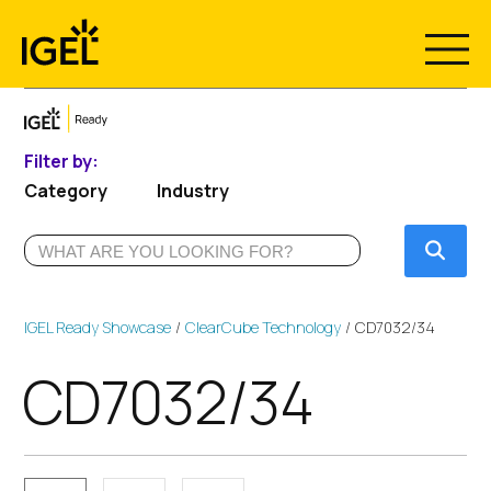
Skip
to
content
Filter by:
Category
Industry
Submi
IGEL Ready Showcase
ClearCube Technology
CD7032/34
CD7032/34