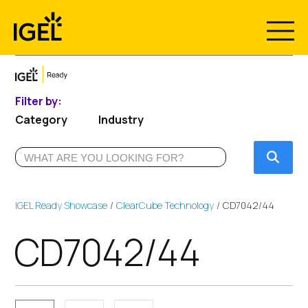
Skip
to
content
Filter by:
Category
Industry
Submi
IGEL Ready Showcase
ClearCube Technology
CD7042/44
CD7042/44