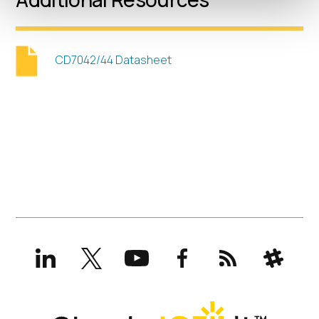
CD7042/44 Datasheet
LinkedIn
X
YouTube
Facebook
RSS
Slack
(formerly
Twitter)