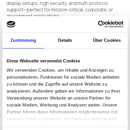
display setups, high security, and multi-protocol
support—perfect for mission-critical, corporate, or
government applications.
CONTACT US
Zustimmung
Details
Über Cookies
Diese Webseite verwendet Cookies
Product Details
Wir verwenden Cookies, um Inhalte und Anzeigen zu
personalisieren, Funktionen für soziale Medien anbieten
zu können und die Zugriffe auf unsere Website zu
Intel Atom x6413E (4C/4T, 1.5GHz up to 3.0GHz, 9W)
analysieren. Außerdem geben wir Informationen zu Ihrer
Verwendung unserer Website an unsere Partner für
Recommended Resolution: 2 x 3840×2160 @60Hz
soziale Medien, Werbung und Analysen weiter. Unsere
Partner führen diese Informationen möglicherweise mit
2 x DP + 1 x DP over USB-C
weiteren Daten zusammen, die Sie ihnen bereitgestellt
Mic+Speaker 3.5mm
haben oder die sie im Rahmen Ihrer Nutzung der Dienste