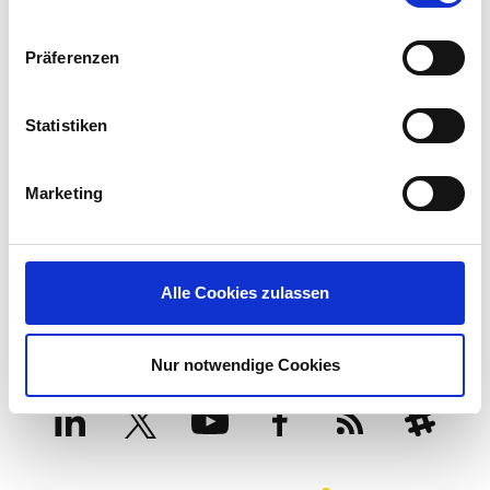
Insight into how IGEL and Zscaler support Zero Trust
principles, including least privilege access, explicit
Präferenzen
verification, and reduced implicit trust.
Operational and cost considerations for reducing
Statistiken
endpoint complexity, extending device life,
consolidating tools, and improving resilience.
Marketing
READ THE ZSCALER AND IGEL HEALTHCARE BLUEPRINTS
Alle Cookies zulassen
Nur notwendige Cookies
LinkedIn
X
YouTube
Facebook
RSS
Slack
(formerly
Twitter)