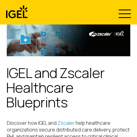
Skip
to
content
IGEL and Zscaler
Healthcare
Blueprints
Discover how IGEL and
Zscaler
help healthcare
organizations secure distributed care delivery, protect
PHI, and maintain resilient access to critical clinical