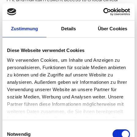
systems across hospitals, clinics, remote
environments, and recovery scenarios. This paper
outlines three joint solution blueprints for secure
endpoint-to-cloud access, including Isolated
Zustimmung
Details
Über Cookies
Recovery Environments, distributed clinics, and
remote clinician workflows.
Diese Webseite verwendet Cookies
Wir verwenden Cookies, um Inhalte und Anzeigen zu
What readers will gain
personalisieren, Funktionen für soziale Medien anbieten
zu können und die Zugriffe auf unsere Website zu
A practical framework for securing distributed
analysieren. Außerdem geben wir Informationen zu Ihrer
healthcare environments without relying on legacy
Verwendung unserer Website an unsere Partner für
VPN or branch-centric models.
soziale Medien, Werbung und Analysen weiter. Unsere
Guidance on protecting PHI across the full access
Partner führen diese Informationen möglicherweise mit
path, from endpoint to cloud-delivered application
weiteren Daten zusammen, die Sie ihnen bereitgestellt
access.
haben oder die sie im Rahmen Ihrer Nutzung der Dienste
Three healthcare-specific architecture blueprints
gesammelt haben.
Einwilligungsauswahl
for IRE recovery, distributed clinics, and remote
Notwendig
clinician access.