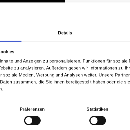
out IGEL products, news, upcoming events & promotions by e-ma
The processing of my personal data is described in the
Privacy P
Details
Cookies
nhalte und Anzeigen zu personalisieren, Funktionen für soziale
Website zu analysieren. Außerdem geben wir Informationen zu I
r soziale Medien, Werbung und Analysen weiter. Unsere Partner
 Daten zusammen, die Sie ihnen bereitgestellt haben oder die s
n.
Präferenzen
Statistiken
LinkedIn
X
YouTube
Facebook
RSS
Slack
(formerly
Twitter)