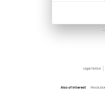
Legal Notice
Also of Interest
Revolutio