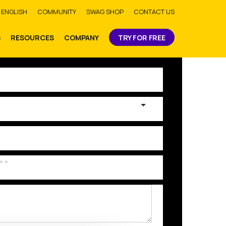
bmit
ENGLISH
COMMUNITY
SWAG SHOP
CONTACT US
S
RESOURCES
COMPANY
TRY FOR FREE