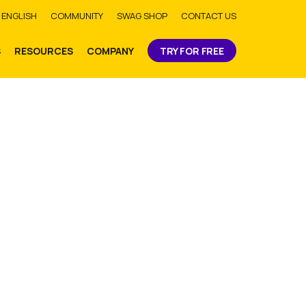
bmit
ENGLISH
COMMUNITY
SWAG SHOP
CONTACT US
S
RESOURCES
COMPANY
TRY FOR FREE