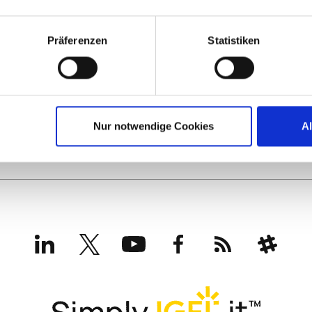
SUBMIT
Präferenzen
Statistiken
Nur notwendige Cookies
A
LinkedIn
X
YouTube
Facebook
RSS
Slack
(formerly
Twitter)