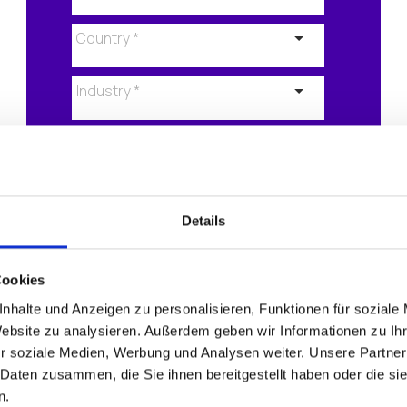
I agree that IGEL will send me
information about IGEL products,
Details
news, upcoming events &
promotions by e-mail (“IGEL News”)
on a regular basis. I can
Cookies
unsubscribe from this at any time.
nhalte und Anzeigen zu personalisieren, Funktionen für soziale
The processing of my personal
data is described in the
Privacy
Website zu analysieren. Außerdem geben wir Informationen zu I
Policy
.
r soziale Medien, Werbung und Analysen weiter. Unsere Partner
 Daten zusammen, die Sie ihnen bereitgestellt haben oder die s
n.