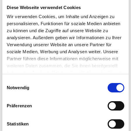
Diese Webseite verwendet Cookies
Wir verwenden Cookies, um Inhalte und Anzeigen zu
personalisieren, Funktionen für soziale Medien anbieten
zu können und die Zugriffe auf unsere Website zu
analysieren. Außerdem geben wir Informationen zu Ihrer
Verwendung unserer Website an unsere Partner für
soziale Medien, Werbung und Analysen weiter. Unsere
Learn more
about how you can simplify
Partner führen diese Informationen möglicherweise mit
weiteren Daten zusammen, die Sie ihnen bereitgestellt
endpoint security and accelerate
haben oder die sie im Rahmen Ihrer Nutzung der Dienste
recovery with IGEL Adaptive Secure
gesammelt haben.
Einwilligungsauswahl
Endpoint Platform™.
Notwendig
Präferenzen
Statistiken
LinkedIn
X
YouTube
Facebook
RSS
Slack
(formerly