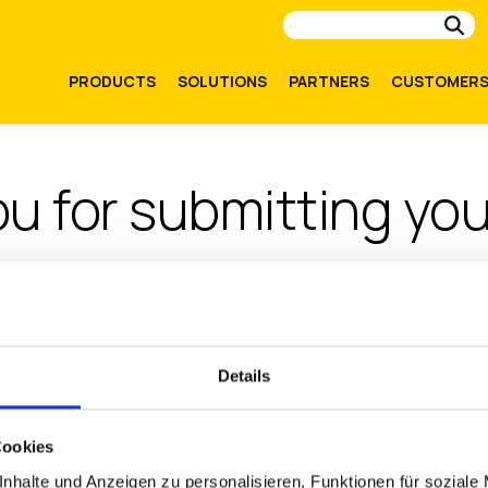
Su
PRODUCTS
SOLUTIONS
PARTNERS
CUSTOMER
u for submitting your
ving significant cost savings and efficiency gains wit
mplify IT management.
Details
OWNLOAD THE UNLOCKING ENDPOINT ROI WITH IGEL WHITEPAP
Cookies
nhalte und Anzeigen zu personalisieren, Funktionen für soziale