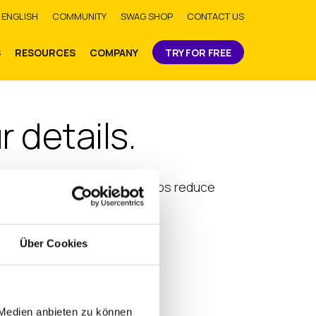
bmit
ENGLISH
COMMUNITY
SWAG SHOP
CONTACT US
S
RESOURCES
COMPANY
TRY FOR FREE
 details.
h IGEL. Discover how IGEL helps reduce
Über Cookies
ER
 Medien anbieten zu können