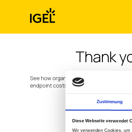
Skip
to
content
Thank yo
See how organizations like yours are achie
endpoint costs, enhance security, and si
Zustimmung
D
Diese Webseite verwendet 
Wir verwenden Cookies, um I