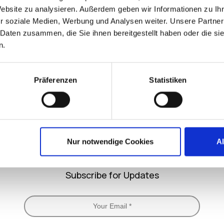
Website zu analysieren. Außerdem geben wir Informationen zu I
r soziale Medien, Werbung und Analysen weiter. Unsere Partner
 Daten zusammen, die Sie ihnen bereitgestellt haben oder die s
n.
LinkedIn
X
YouTube
Facebook
RSS
Slack
(formerly
Twitter)
Präferenzen
Statistiken
Nur notwendige Cookies
A
Subscribe for Updates