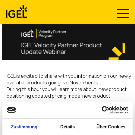
Skip
to
content
IGEL is excited to share with you information on our newly
available products going live November 1st.
During this hour you will learn more about: new product
positioning updated pricing model new product
packaging.
Zustimmung
Details
Über Cookies