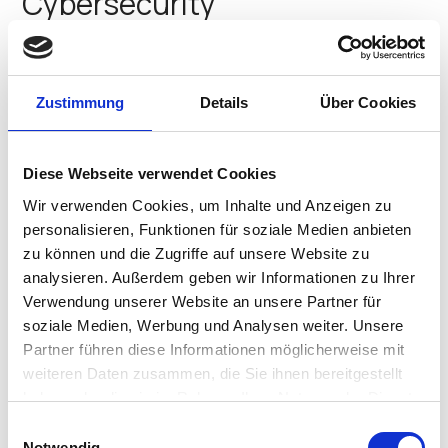
Cybersecurity
Operational technology environments are changing
fast. Industrial organizations are connecting more
systems, enabling more remote access, digitizing
Zustimmung
Details
Über Cookies
workflows, and modernizing the edge in OT operations.
That modernization creates value, but it also increases
cybersecurity pressure across manufacturing, energy,
Diese Webseite verwendet Cookies
healthcare, pharmaceutical…
Paul Carley
•
June 30, 2026
Wir verwenden Cookies, um Inhalte und Anzeigen zu
personalisieren, Funktionen für soziale Medien anbieten
Persona-Aware Control on
zu können und die Zugriffe auf unsere Website zu
the Endpoint with IGEL
analysieren. Außerdem geben wir Informationen zu Ihrer
Verwendung unserer Website an unsere Partner für
Contextual Access
soziale Medien, Werbung und Analysen weiter. Unsere
Partner führen diese Informationen möglicherweise mit
IGEL releases IGEL Contextual Access™ with persona
weiteren Daten zusammen, die Sie ihnen bereitgestellt
policy enabling controlled access to a desktop that is
haben oder die sie im Rahmen Ihrer Nutzung der Dienste
always appropriate for the user’s role, advancing the
gesammelt haben.
Einwilligungsauswahl
Adaptive Secure Desktop. Modern work is no longer
Notwendig