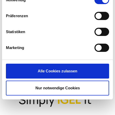
defined by a device, a single location, or a…
Paul Carley
•
June 11, 2026
Präferenzen
Statistiken
Marketing
LinkedIn
X
YouTube
Facebook
RSS
Slack
Alle Cookies zulassen
(formerly
Twitter)
Nur notwendige Cookies