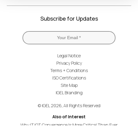
Subscribe for Updates
Legal Notice
Privacy Policy
Terms + Conditions
ISO Certifications
Site Map
IGEL Branding
© IGEL 2026, All Rights Reserved
Also of Interest
Why IT/OT Convergence Is More Critical Than Ever
A Smarter, Zero Trust Approach to Endpoints